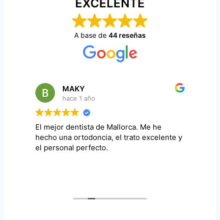
EXCELENTE
A base de
44 reseñas
MAKY
hace 1 año
e
El mejor dentista de Mallorca. Me he
Un
hecho una ortodoncia, el trato excelente y
at
el personal perfecto.